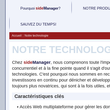
P
ourquoi
side
M
anager
?
NOTRE PRODU
SAUVEZ DU TEMPS!
Accueil :: Notre technologie
NOTRE TECHNOLOG
Chez
side
Manager
, nous comprenons toute l'im
concurrentiel et à la fine pointe quand il s'agit d'out
technologies. C'est pourquoi nous sommes en rec
investissons en continu pour dénicher et développ
toujours plus novatrices, qui sont à la fois utiles, e
Caractéristiques clés
• Accès Web multiplateforme pour gérer les do